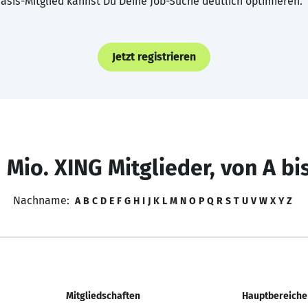
asis-Mitglied kannst Du Deine Job-Suche deutlich optimieren.
Jetzt registrieren
 Mio. XING Mitglieder, von A bi
Nachname:
A
B
C
D
E
F
G
H
I
J
K
L
M
N
O
P
Q
R
S
T
U
V
W
X
Y
Z
Mitgliedschaften
Hauptbereiche