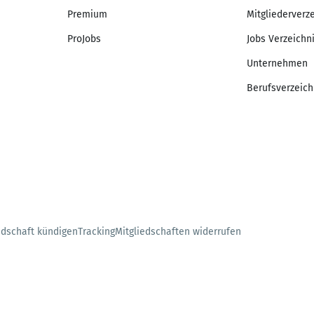
Premium
Mitgliederverz
ProJobs
Jobs Verzeichn
Unternehmen
Berufsverzeich
edschaft kündigen
Tracking
Mitgliedschaften widerrufen