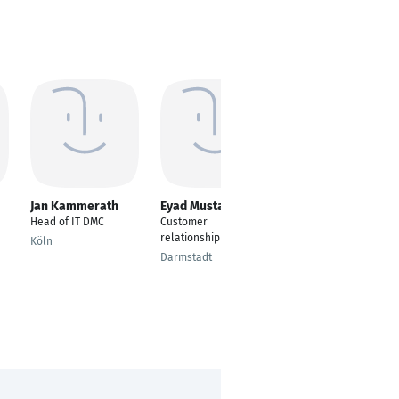
Jan Kammerath
Eyad Mustafa
Jürgen Kreileder
Head of IT DMC
Customer
Group Lead Software
relationship manager
Factory
Köln
Darmstadt
Regensburg