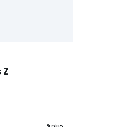
s Z
Services