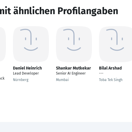
mit ähnlichen Profilangaben
Daniel Heinrich
Shankar Mutkekar
Bilal Arshad
Lead Developer
Senior AI Engineer
---
ack
Nürnberg
Mumbai
Toba Tek Singh