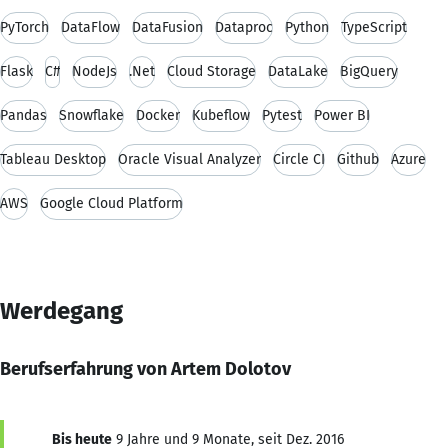
PyTorch
DataFlow
DataFusion
Dataproc
Python
TypeScript
Flask
C#
NodeJs
.Net
Cloud Storage
DataLake
BigQuery
Pandas
Snowflake
Docker
Kubeflow
Pytest
Power BI
Tableau Desktop
Oracle Visual Analyzer
Circle CI
Github
Azure
AWS
Google Cloud Platform
Werdegang
Berufserfahrung von Artem Dolotov
Bis heute
9 Jahre und 9 Monate, seit Dez. 2016