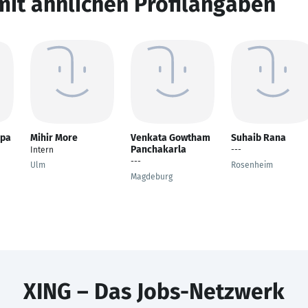
mit ähnlichen Profilangaben
ppa
Mihir More
Venkata Gowtham
Suhaib Rana
Panchakarla
Intern
---
---
Ulm
Rosenheim
Magdeburg
XING – Das Jobs-Netzwerk