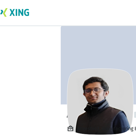
Arvind Sridharan
Angestellt, Manufacturing