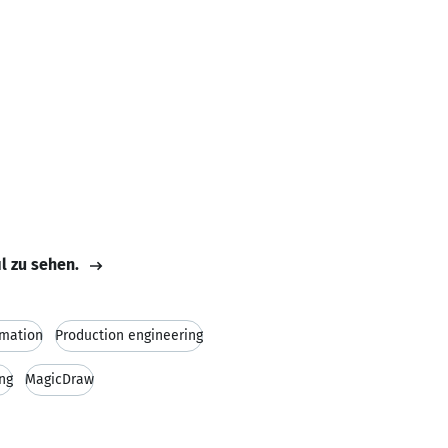
il zu sehen.
omation
Production engineering
ng
MagicDraw