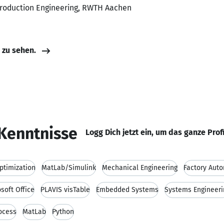
roduction Engineering, RWTH Aachen
e zu sehen.
Kenntnisse
Logg Dich jetzt ein, um das ganze Prof
ptimization
MatLab/Simulink
Mechanical Engineering
Factory Aut
soft Office
PLAVIS visTable
Embedded Systems
Systems Engineeri
ocess
MatLab
Python