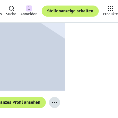
Stellenanzeige schalten
ts
Suche
Anmelden
Produkte
anzes Profil ansehen