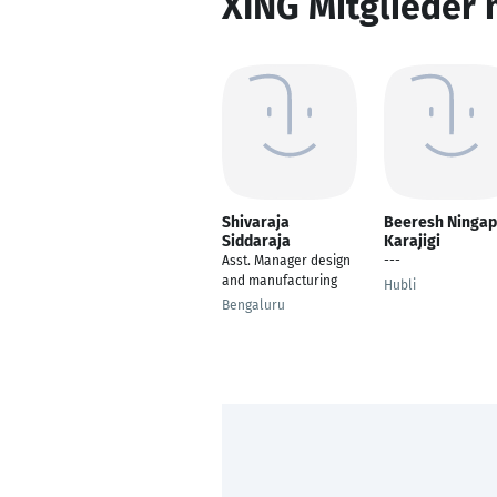
XING Mitglieder 
Shivaraja
Beeresh Ninga
Siddaraja
Karajigi
Asst. Manager design
---
and manufacturing
Hubli
Bengaluru