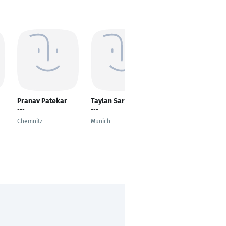
Pranav Patekar
Taylan Sarı
Hoon goo Kang
---
---
Fertigungstechnik
Chemnitz
Munich
Ranstadt