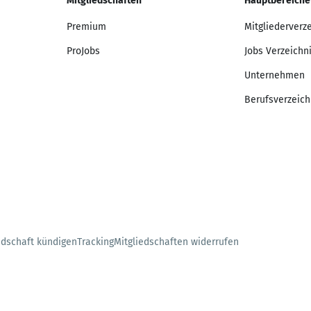
Mitgliedschaften
Hauptbereiche
Premium
Mitgliederverz
ProJobs
Jobs Verzeichn
Unternehmen
Berufsverzeich
edschaft kündigen
Tracking
Mitgliedschaften widerrufen