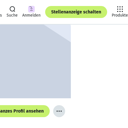
Stellenanzeige schalten
ts
Suche
Anmelden
Produkte
anzes Profil ansehen