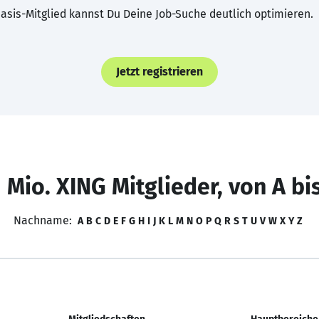
asis-Mitglied kannst Du Deine Job-Suche deutlich optimieren.
Jetzt registrieren
 Mio. XING Mitglieder, von A bi
Nachname:
A
B
C
D
E
F
G
H
I
J
K
L
M
N
O
P
Q
R
S
T
U
V
W
X
Y
Z