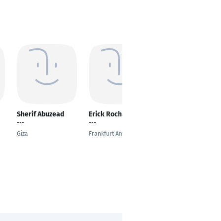
Sherif Abuzead
Erick Rocha
Bojan Mladenovic
---
---
Head of Digital
Transformation &
Giza
Frankfurt Am Main
Strategic Operations
Bergkirchen