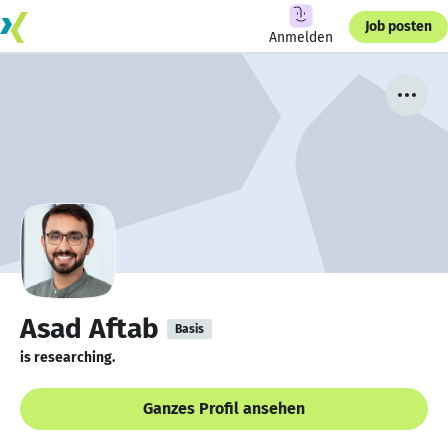
Job posten
Anmelden
Asad Aftab
Basis
is researching.
Ganzes Profil ansehen