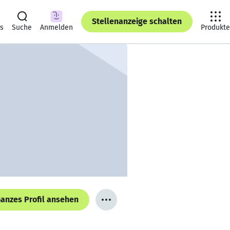
Stellenanzeige schalten
ts
Suche
Anmelden
Produkte
anzes Profil ansehen