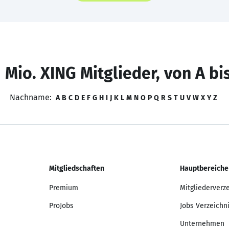
 Mio. XING Mitglieder, von A bi
Nachname:
A
B
C
D
E
F
G
H
I
J
K
L
M
N
O
P
Q
R
S
T
U
V
W
X
Y
Z
Mitgliedschaften
Hauptbereiche
Premium
Mitgliederverz
ProJobs
Jobs Verzeichn
Unternehmen