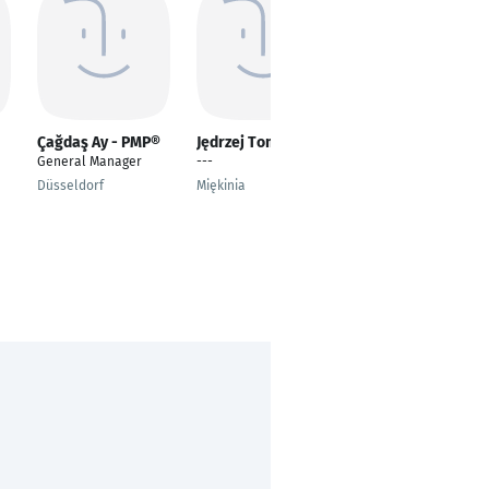
Çağdaş Ay - PMP®
Jędrzej Tomański
Henrik Woehlk
General Manager
---
Senior Financial
Consultant
Düsseldorf
Miękinia
Berlin