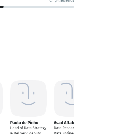
C1 (Fließend)
Paulo de Pinho
Asad Aftab
Pravalika
Bollampalli
Head of Data Strategy
Data Researcher /
Senior Software
& Delivery, deputy
Data Engineer