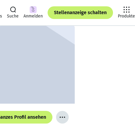
Stellenanzeige schalten
ts
Suche
Anmelden
Produkte
anzes Profil ansehen