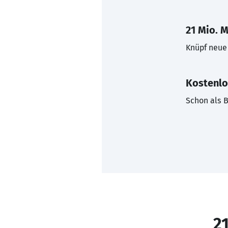
21 Mio. M
Knüpf neue 
Kostenlo
Schon als B
21