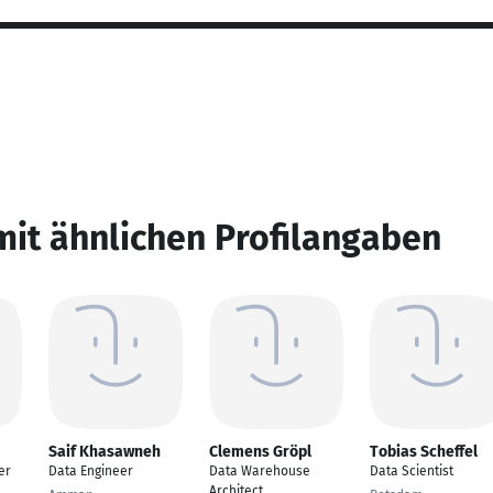
mit ähnlichen Profilangaben
Saif Khasawneh
Clemens Gröpl
Tobias Scheffel
er
Data Engineer
Data Warehouse
Data Scientist
Architect