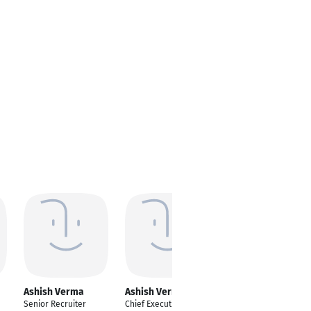
Ashish Verma
Ashish Verma
Ashish Verma
Senior Recruiter
Chief Executive Officer
Project Manager