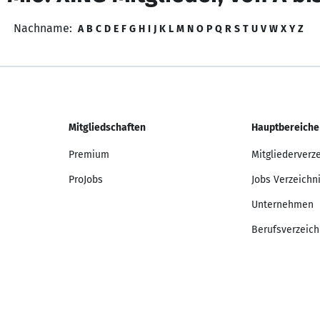
Nachname:
A
B
C
D
E
F
G
H
I
J
K
L
M
N
O
P
Q
R
S
T
U
V
W
X
Y
Z
Mitgliedschaften
Hauptbereiche
Premium
Mitgliederverz
ProJobs
Jobs Verzeichn
Unternehmen
Berufsverzeich