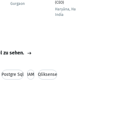
(CEO)
Gurgaon
Lucknow
Haryāna, Haryana,
India
il zu sehen.
Postgre Sql
IAM
Qliksense