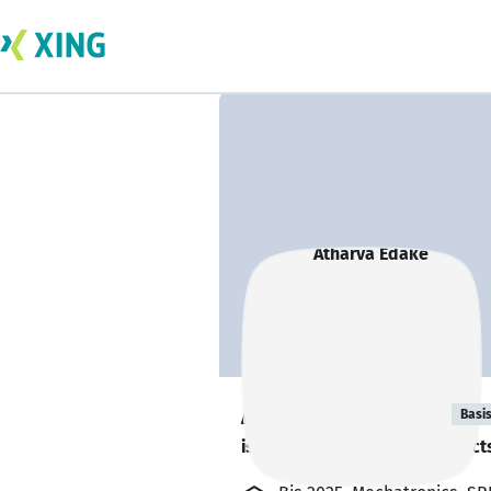
Atharva Edake
Basi
is looking for freelance project