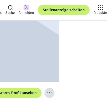
Stellenanzeige schalten
ts
Suche
Anmelden
Produkte
anzes Profil ansehen