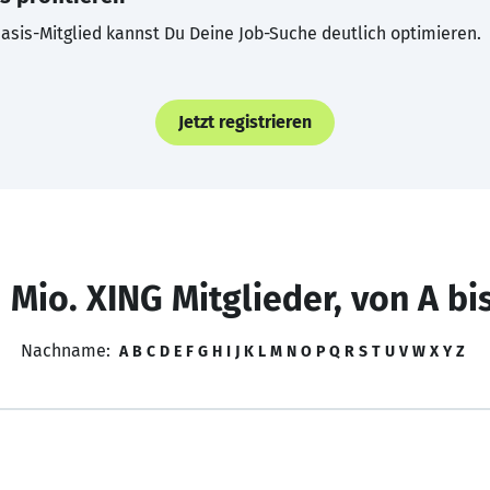
asis-Mitglied kannst Du Deine Job-Suche deutlich optimieren.
Jetzt registrieren
 Mio. XING Mitglieder, von A bi
Nachname:
A
B
C
D
E
F
G
H
I
J
K
L
M
N
O
P
Q
R
S
T
U
V
W
X
Y
Z