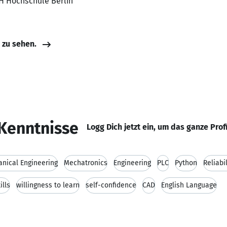
RH Hochschule Berlin
e zu sehen.
Kenntnisse
Logg Dich jetzt ein, um das ganze Prof
nical Engineering
Mechatronics
Engineering
PLC
Python
Reliabil
ills
willingness to learn
self-confidence
CAD
English Language