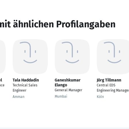
mit ähnlichen Profilangaben
el
Tala Haddadin
Ganeshkumar
Jörg Tillmann
Elango
nce
Technical Sales
Central EDS
General Manager
Engineer
Engineering Manage
Mumbai
Amman
Köln