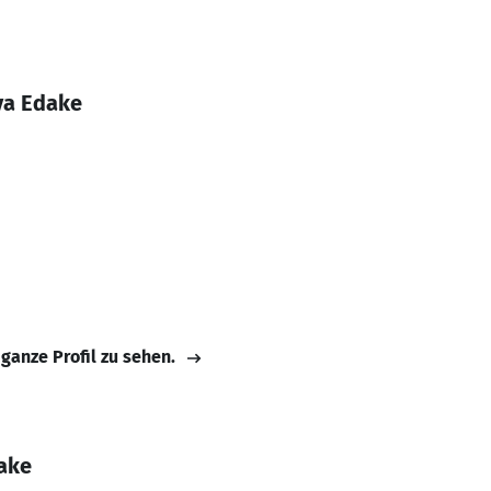
va Edake
 ganze Profil zu sehen.
ake