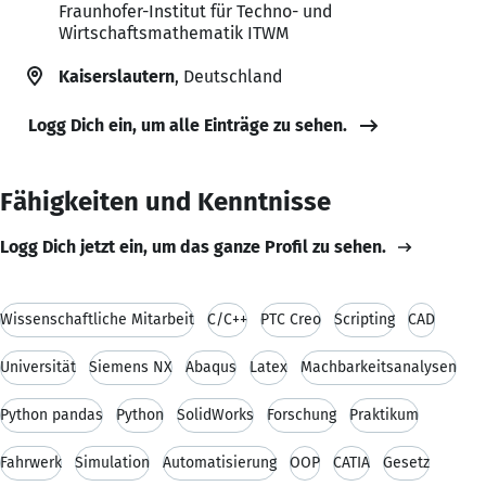
Fraunhofer-Institut für Techno- und
Wirtschaftsmathematik ITWM
Kaiserslautern
, Deutschland
Logg Dich ein, um alle Einträge zu sehen.
Fähigkeiten und Kenntnisse
Logg Dich jetzt ein, um das ganze Profil zu sehen.
Wissenschaftliche Mitarbeit
C/C++
PTC Creo
Scripting
CAD
Universität
Siemens NX
Abaqus
Latex
Machbarkeitsanalysen
Python pandas
Python
SolidWorks
Forschung
Praktikum
Fahrwerk
Simulation
Automatisierung
OOP
CATIA
Gesetz