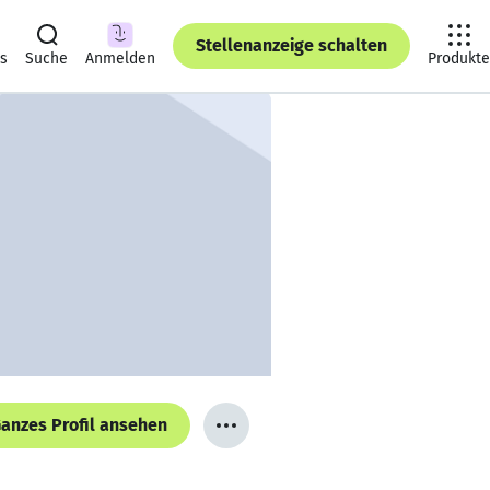
Stellenanzeige schalten
ts
Suche
Anmelden
Produkte
anzes Profil ansehen