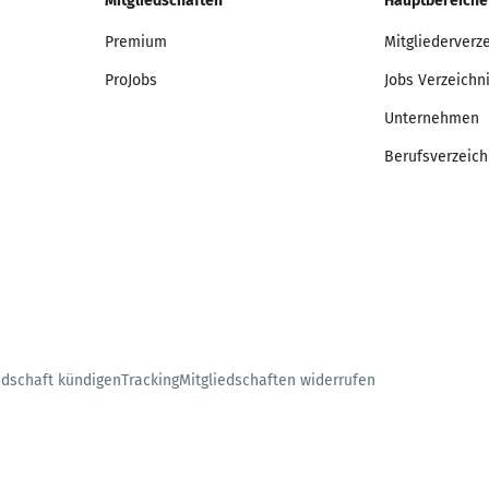
Mitgliedschaften
Hauptbereiche
Premium
Mitgliederverz
ProJobs
Jobs Verzeichn
Unternehmen
Berufsverzeich
edschaft kündigen
Tracking
Mitgliedschaften widerrufen