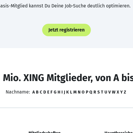
asis-Mitglied kannst Du Deine Job-Suche deutlich optimieren.
Jetzt registrieren
 Mio. XING Mitglieder, von A bi
Nachname:
A
B
C
D
E
F
G
H
I
J
K
L
M
N
O
P
Q
R
S
T
U
V
W
X
Y
Z