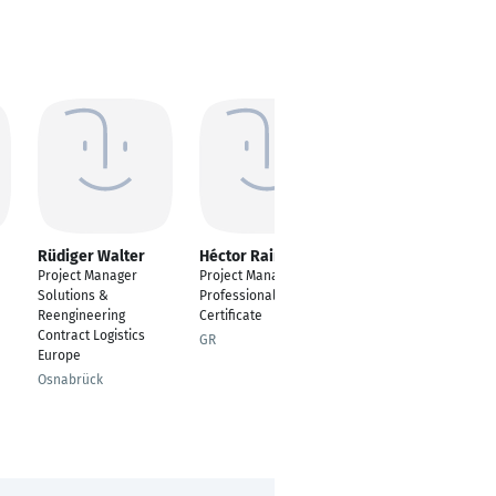
Rüdiger Walter
Héctor Raimunda
Jean-Marc
Nkwonkam
Project Manager
Project Manager
Project Manager
Solutions &
Professional
Controls
Reengineering
Certificate
Contract Logistics
Laatzen
GR
Europe
Osnabrück