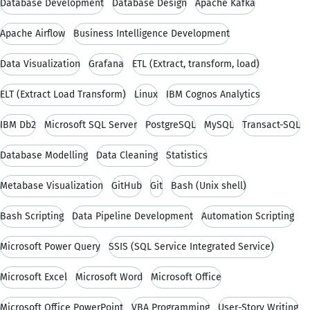
Database Development
Database Design
Apache Kafka
Apache Airflow
Business Intelligence Development
Data Visualization
Grafana
ETL (Extract, transform, load)
ELT (Extract Load Transform)
Linux
IBM Cognos Analytics
IBM Db2
Microsoft SQL Server
PostgreSQL
MySQL
Transact-SQL
Database Modelling
Data Cleaning
Statistics
Metabase Visualization
GitHub
Git
Bash (Unix shell)
Bash Scripting
Data Pipeline Development
Automation Scripting
Microsoft Power Query
SSIS (SQL Service Integrated Service)
Microsoft Excel
Microsoft Word
Microsoft Office
Microsoft Office PowerPoint
VBA Programming
User-Story Writing