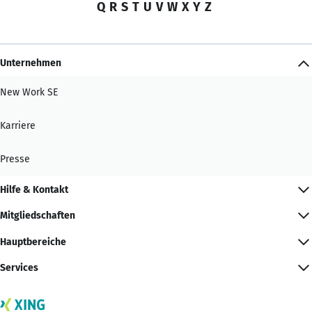
Q
R
S
T
U
V
W
X
Y
Z
Unternehmen
New Work SE
Karriere
Presse
Hilfe & Kontakt
Mitgliedschaften
Hauptbereiche
Services