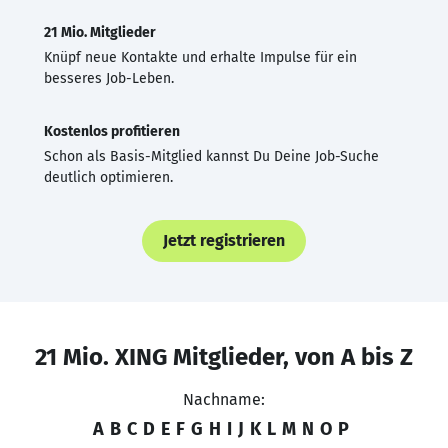
21 Mio. Mitglieder
Knüpf neue Kontakte und erhalte Impulse für ein
besseres Job-Leben.
Kostenlos profitieren
Schon als Basis-Mitglied kannst Du Deine Job-Suche
deutlich optimieren.
Jetzt registrieren
21 Mio. XING Mitglieder, von A bis Z
Nachname:
A
B
C
D
E
F
G
H
I
J
K
L
M
N
O
P