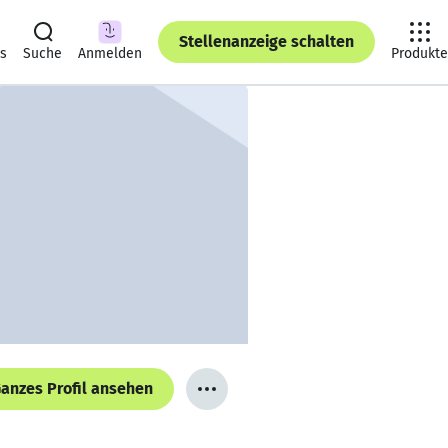
Stellenanzeige schalten
ts
Suche
Anmelden
Produkte
anzes Profil ansehen