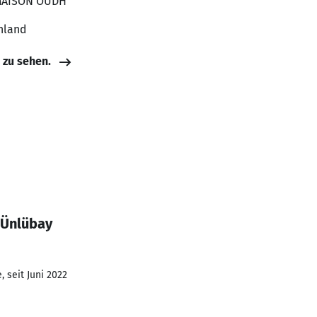
, MAISON OUDH
hland
e zu sehen.
 Ünlübay
 seit Juni 2022