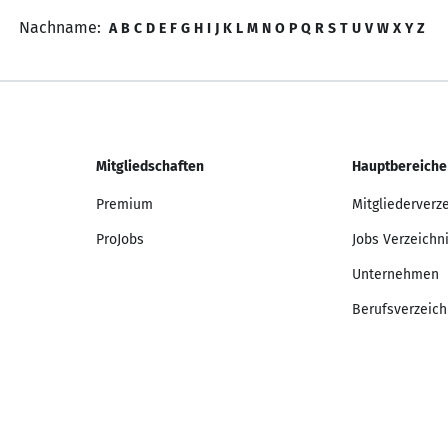
Nachname:
A
B
C
D
E
F
G
H
I
J
K
L
M
N
O
P
Q
R
S
T
U
V
W
X
Y
Z
Mitgliedschaften
Hauptbereiche
Premium
Mitgliederverz
ProJobs
Jobs Verzeichn
Unternehmen
Berufsverzeich