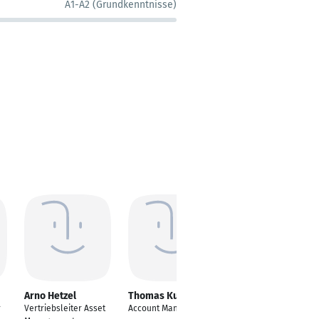
A1-A2 (Grundkenntnisse)
Arno Hetzel
Thomas Kuschnick
Judith Sopper
r
Vertriebsleiter Asset
Account Manager
IT-Koordinatorin