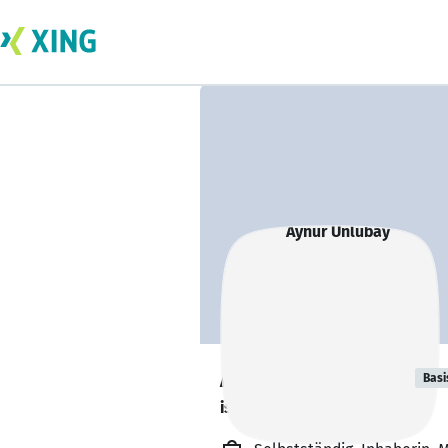
Aynur Ünlübay
Basi
ist offen für Projekte. 🔎