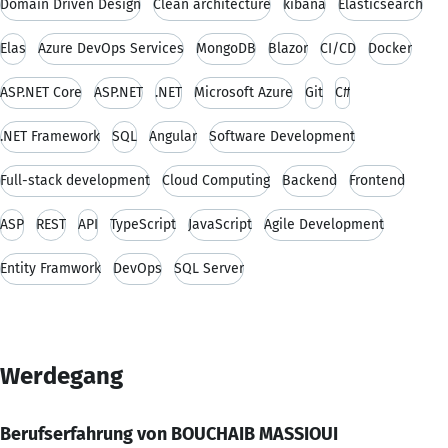
Domain Driven Design
Clean architecture
kibana
Elasticsearch
Elas
Azure DevOps Services
MongoDB
Blazor
CI/CD
Docker
ASP.NET Core
ASP.NET
.NET
Microsoft Azure
Git
C#
.NET Framework
SQL
Angular
Software Development
Full-stack development
Cloud Computing
Backend
Frontend
ASP
REST
API
TypeScript
JavaScript
Agile Development
Entity Framwork
DevOps
SQL Server
Werdegang
Berufserfahrung von BOUCHAIB MASSIOUI