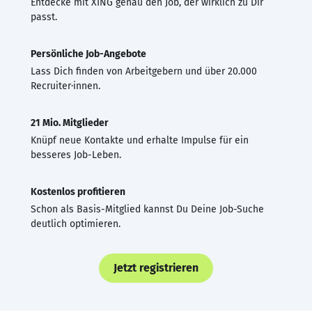
Entdecke mit XING genau den Job, der wirklich zu Dir
passt.
Persönliche Job-Angebote
Lass Dich finden von Arbeitgebern und über 20.000
Recruiter·innen.
21 Mio. Mitglieder
Knüpf neue Kontakte und erhalte Impulse für ein
besseres Job-Leben.
Kostenlos profitieren
Schon als Basis-Mitglied kannst Du Deine Job-Suche
deutlich optimieren.
Jetzt registrieren