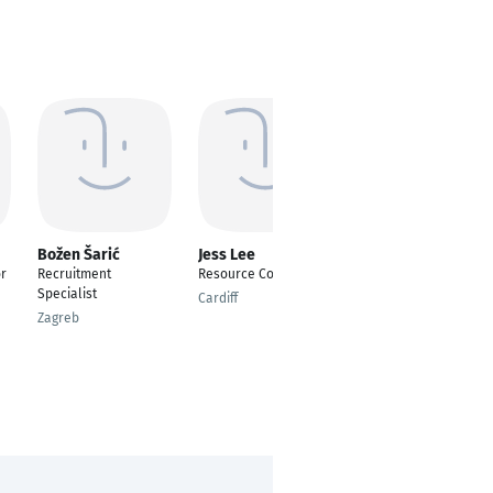
Božen Šarić
Jess Lee
Mónica Cruz
or
Recruitment
Resource Consultant
---
Specialist
Cardiff
Bremen
Zagreb