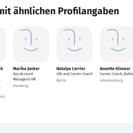
mit ähnlichen Profilangaben
ek
Marika Junker
Natalya Carrier
Annette Kinnear
Key Account
Life and Career Coach
Career Coach, Auth
t
Managerin HR
Berlin
Johannesburg
,
Hamburg
any