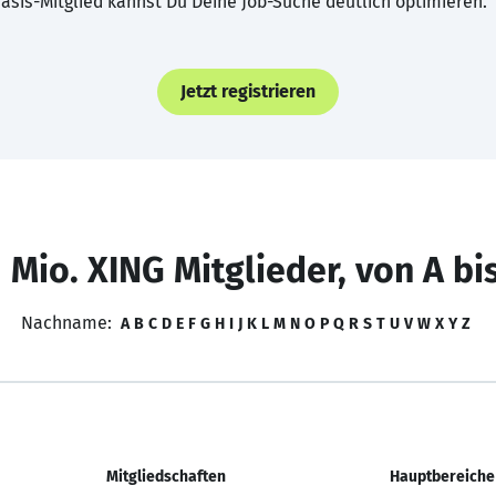
asis-Mitglied kannst Du Deine Job-Suche deutlich optimieren.
Jetzt registrieren
 Mio. XING Mitglieder, von A bi
Nachname:
A
B
C
D
E
F
G
H
I
J
K
L
M
N
O
P
Q
R
S
T
U
V
W
X
Y
Z
Mitgliedschaften
Hauptbereiche