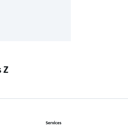
s Z
Services