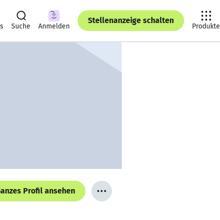
Stellenanzeige schalten
ts
Suche
Anmelden
Produkte
anzes Profil ansehen