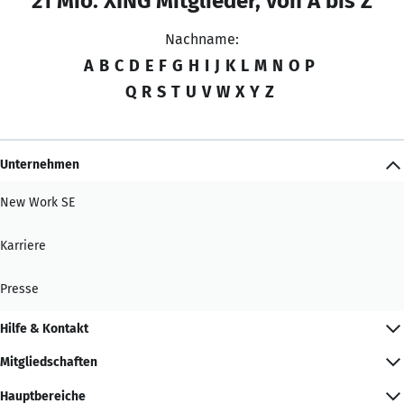
21 Mio. XING Mitglieder, von A bis Z
Nachname:
A
B
C
D
E
F
G
H
I
J
K
L
M
N
O
P
Q
R
S
T
U
V
W
X
Y
Z
Unternehmen
New Work SE
Karriere
Presse
Hilfe & Kontakt
Mitgliedschaften
Hauptbereiche