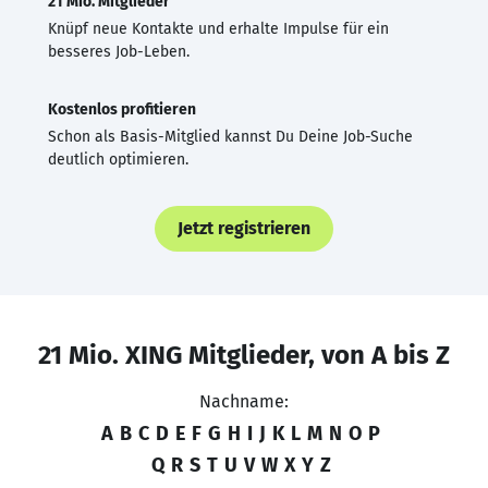
21 Mio. Mitglieder
Knüpf neue Kontakte und erhalte Impulse für ein
besseres Job-Leben.
Kostenlos profitieren
Schon als Basis-Mitglied kannst Du Deine Job-Suche
deutlich optimieren.
Jetzt registrieren
21 Mio. XING Mitglieder, von A bis Z
Nachname:
A
B
C
D
E
F
G
H
I
J
K
L
M
N
O
P
Q
R
S
T
U
V
W
X
Y
Z