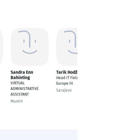
Sandra Enn
Tarik Hodžić
Gianmarco
Bahinting
Cristiani
Head IT Field Support
VIRTUAL
Global Supply Chain -
Europe III
ADMINISTRATIVE
Lifecycle
Sarajevo
ASSISTANT
Management
Munich
Bern