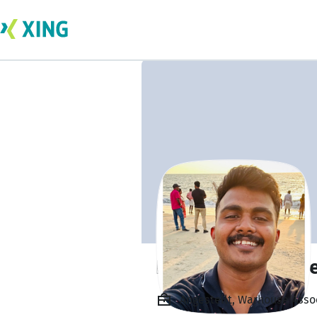
Benjamin P math
Angestellt, Warhouse Assoc