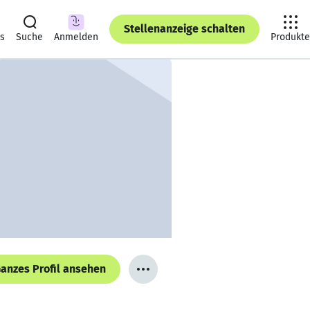
Stellenanzeige schalten
ts
Suche
Anmelden
Produkte
anzes Profil ansehen