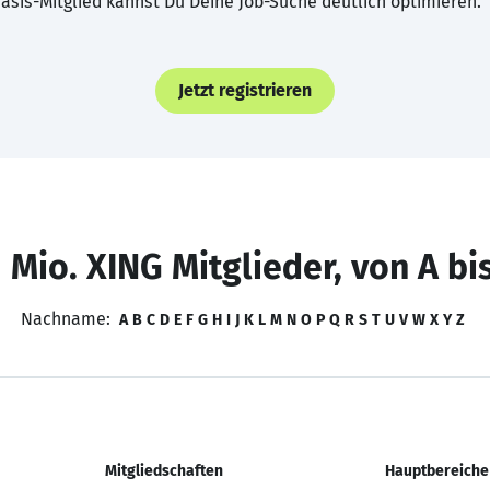
asis-Mitglied kannst Du Deine Job-Suche deutlich optimieren.
Jetzt registrieren
 Mio. XING Mitglieder, von A bi
Nachname:
A
B
C
D
E
F
G
H
I
J
K
L
M
N
O
P
Q
R
S
T
U
V
W
X
Y
Z
Mitgliedschaften
Hauptbereiche