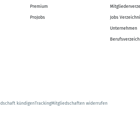
Premium
Mitgliederverz
ProJobs
Jobs Verzeichn
Unternehmen
Berufsverzeich
edschaft kündigen
Tracking
Mitgliedschaften widerrufen