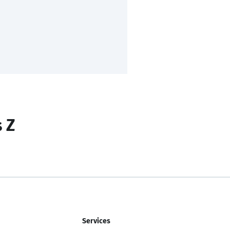
s Z
Services