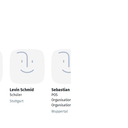
Levin Schmid
Sebastian Hecken
Theresa
Samberger
Schüler
POS
Ausbildungsreferenti
Organisation/Messe
Stuttgart
n,
Organisation
Ausbildungsmarketing
Wuppertal
und Rekrutierung
Auszubildende
Regensburg