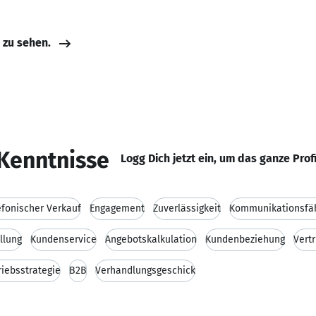
e zu sehen.
Kenntnisse
Logg Dich jetzt ein, um das ganze Prof
efonischer Verkauf
Engagement
Zuverlässigkeit
Kommunikationsfäh
llung
Kundenservice
Angebotskalkulation
Kundenbeziehung
Vert
riebsstrategie
B2B
Verhandlungsgeschick