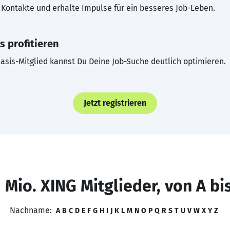
Kontakte und erhalte Impulse für ein besseres Job-Leben.
s profitieren
asis-Mitglied kannst Du Deine Job-Suche deutlich optimieren.
Jetzt registrieren
 Mio. XING Mitglieder, von A bi
Nachname:
A
B
C
D
E
F
G
H
I
J
K
L
M
N
O
P
Q
R
S
T
U
V
W
X
Y
Z