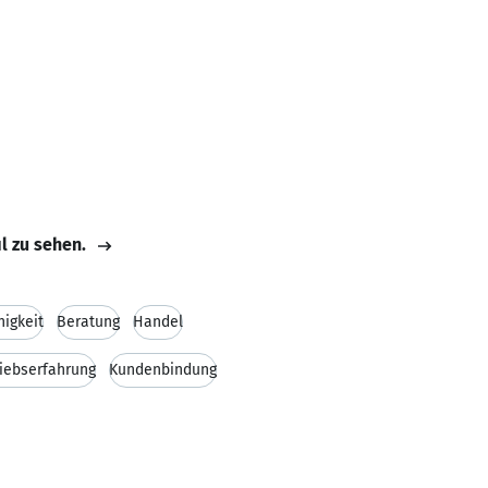
il zu sehen.
igkeit
Beratung
Handel
riebserfahrung
Kundenbindung