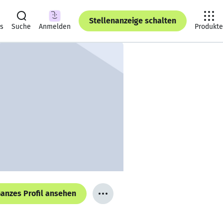
Stellenanzeige schalten
ts
Suche
Anmelden
Produkte
anzes Profil ansehen