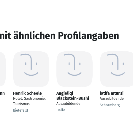
mit ähnlichen Profilangaben
ann
Henrik Scheele
Angjeliqi
latifa mtunzi
Blackstein-Bushi
Hotel, Gastronomie,
Auszubildende
Auszubildende
Tourismus
Schramberg
Halle
Bielefeld