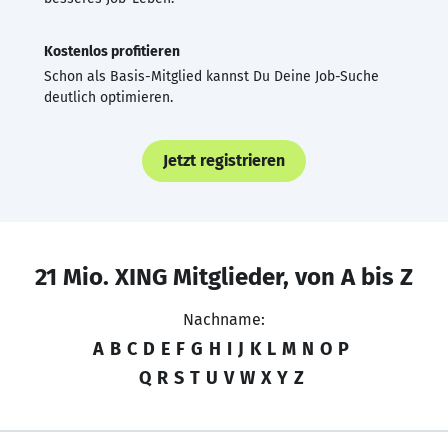
Kostenlos profitieren
Schon als Basis-Mitglied kannst Du Deine Job-Suche
deutlich optimieren.
Jetzt registrieren
21 Mio. XING Mitglieder, von A bis Z
Nachname:
A
B
C
D
E
F
G
H
I
J
K
L
M
N
O
P
Q
R
S
T
U
V
W
X
Y
Z