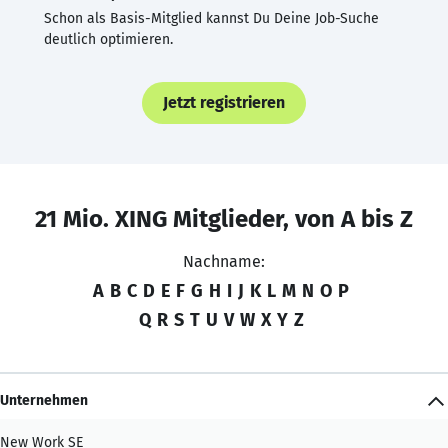
Schon als Basis-Mitglied kannst Du Deine Job-Suche
deutlich optimieren.
Jetzt registrieren
21 Mio. XING Mitglieder, von A bis Z
Nachname:
A
B
C
D
E
F
G
H
I
J
K
L
M
N
O
P
Q
R
S
T
U
V
W
X
Y
Z
Unternehmen
New Work SE