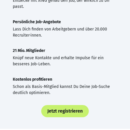
Entdecke mit XING genau den Job, der wirklich zu Dir
passt.
Persönliche Job-Angebote
Lass Dich finden von Arbeitgebern und über 20.000
Recruiter·innen.
21 Mio. Mitglieder
Knüpf neue Kontakte und erhalte Impulse für ein
besseres Job-Leben.
Kostenlos profitieren
Schon als Basis-Mitglied kannst Du Deine Job-Suche
deutlich optimieren.
Jetzt registrieren