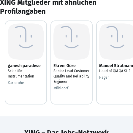
XING Mitglieder mit ähnlichen
Profilangaben
ganesh paradese
Ekrem Göre
Manuel Stratman
Scientific
Senior Lead Customer
Head of QM QA SHE
Instrumentation
Quality and Reliability
Hagen
Engineer
Karlsruhe
Mühldorf
XING – Das Jobs-Netzwerk