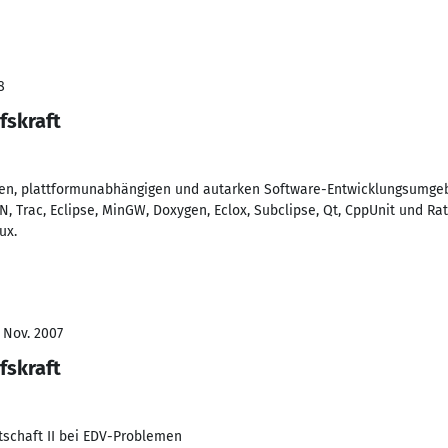
8
fskraft
en, plattformunabhängigen und autarken Software-Entwicklungsumgeb
, Trac, Eclipse, MinGW, Doxygen, Eclox, Subclipse, Qt, CppUnit und Ra
ux.
 Nov. 2007
fskraft
tschaft II bei EDV-Problemen