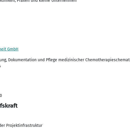
 Kliniken, Praxen und kleine Unternehmen
dheit GmbH
anung, Dokumentation und Pflege medizinischer Chemotherapieschemat
s
10
fskraft
er Projektinfrastruktur