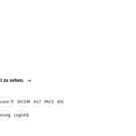
il zu sehen.
care IT
DICOM
HL7
PACS
KIS
ierung
Logistik