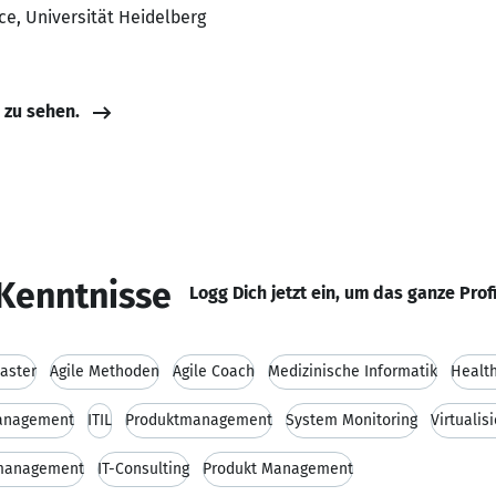
ce, Universität Heidelberg
e zu sehen.
Kenntnisse
Logg Dich jetzt ein, um das ganze Prof
aster
Agile Methoden
Agile Coach
Medizinische Informatik
Health
Management
ITIL
Produktmanagement
System Monitoring
Virtualis
tmanagement
IT-Consulting
Produkt Management