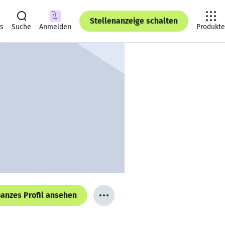
Stellenanzeige schalten
ts
Suche
Anmelden
Produkte
anzes Profil ansehen