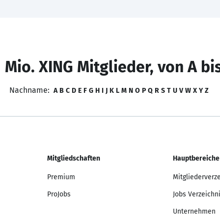
 Mio. XING Mitglieder, von A bi
Nachname:
A
B
C
D
E
F
G
H
I
J
K
L
M
N
O
P
Q
R
S
T
U
V
W
X
Y
Z
Mitgliedschaften
Hauptbereiche
Premium
Mitgliederverz
ProJobs
Jobs Verzeichn
Unternehmen