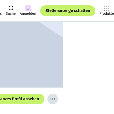
Stellenanzeige schalten
ts
Suche
Anmelden
Produkte
anzes Profil ansehen