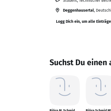
Student, Technischer Betr
Deggenhausertal
, Deutsch
Logg Dich ein, um alle Einträg
Suchst Du einen
Björn M. Schmid
Björn Schmid M