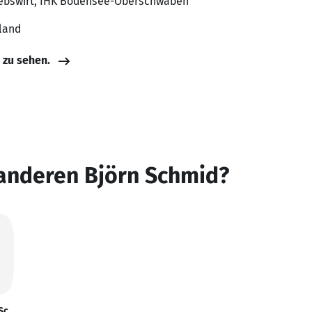
iebswirt, IHK Bodensee-Oberschwaben
land
e zu sehen.
 anderen Björn Schmid?
Sc