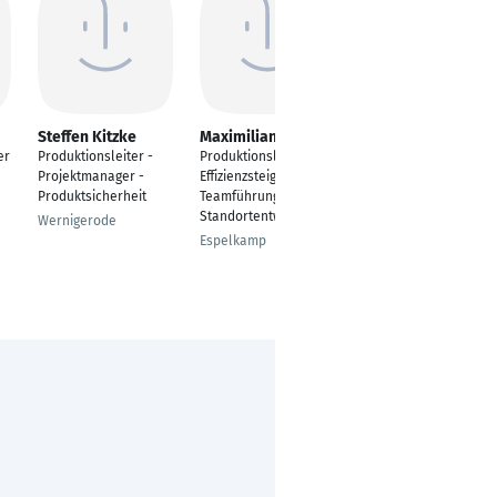
Steffen Kitzke
Maximilian Köhn
Nico Schulz
er
Produktionsleiter -
Produktionsleiter|
Fertigungsleiter ,
Projektmanager -
Effizienzsteigerung &
Ausbildungsleiter,
Produktsicherheit
Teamführung |
Schweißfachmann
Standortentwicklung
Wernigerode
Oberkirch
Espelkamp