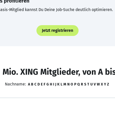
s profitieren
asis-Mitglied kannst Du Deine Job-Suche deutlich optimieren.
Jetzt registrieren
 Mio. XING Mitglieder, von A bi
Nachname:
A
B
C
D
E
F
G
H
I
J
K
L
M
N
O
P
Q
R
S
T
U
V
W
X
Y
Z