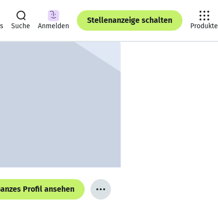
Stellenanzeige schalten
ts
Suche
Anmelden
Produkte
anzes Profil ansehen