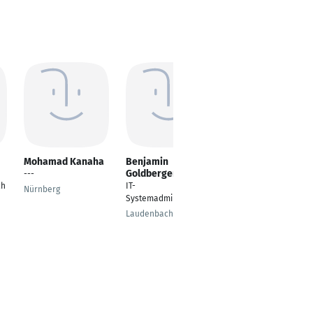
Mohamad Kanaha
Benjamin
Michael Kienen
Goldberger
---
Inbetriebnahmespezi
ch
IT-
alist / commissioning
Nürnberg
Systemadministrator
specialist
Laudenbach
Krefeld