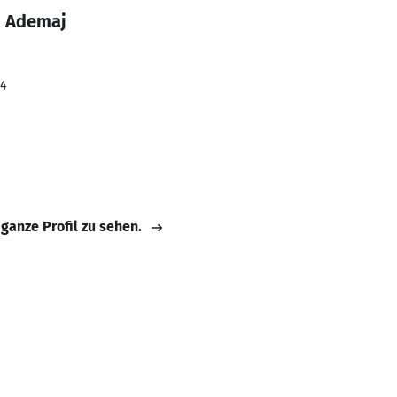
i Ademaj
24
 ganze Profil zu sehen.