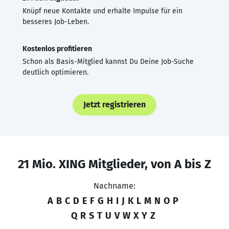
Knüpf neue Kontakte und erhalte Impulse für ein
besseres Job-Leben.
Kostenlos profitieren
Schon als Basis-Mitglied kannst Du Deine Job-Suche
deutlich optimieren.
Jetzt registrieren
21 Mio. XING Mitglieder, von A bis Z
Nachname:
A
B
C
D
E
F
G
H
I
J
K
L
M
N
O
P
Q
R
S
T
U
V
W
X
Y
Z