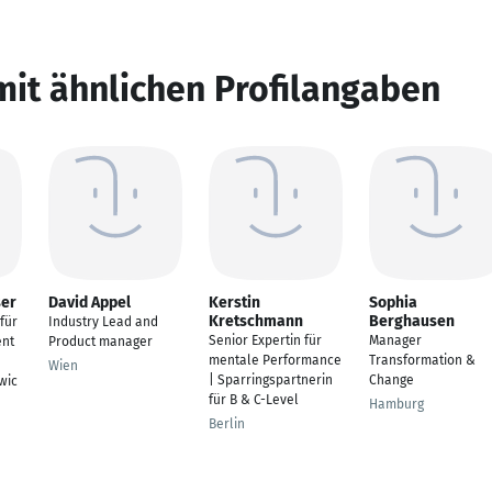
mit ähnlichen Profilangaben
ser
David Appel
Kerstin
Sophia
Kretschmann
Berghausen
für
Industry Lead and
Senior Expertin für
Manager
nt
Product manager
mentale Performance
Transformation &
Wien
| Sparringspartnerin
Change
wic
für B & C-Level
Hamburg
Berlin