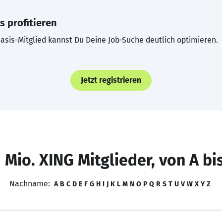
s profitieren
asis-Mitglied kannst Du Deine Job-Suche deutlich optimieren.
Jetzt registrieren
 Mio. XING Mitglieder, von A bi
Nachname:
A
B
C
D
E
F
G
H
I
J
K
L
M
N
O
P
Q
R
S
T
U
V
W
X
Y
Z