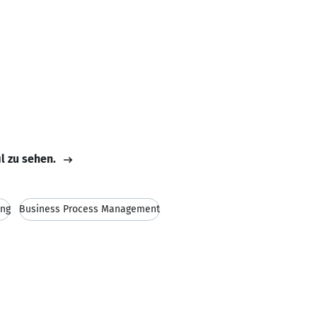
il zu sehen.
ung
Business Process Management