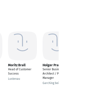
Moritz Brall
Holger Pracht
Enrico Köhler
Head of Customer
Senior Business
Manager Business
Success
Architect / Project
Consulting Payment
Manager
and Digitalization
Lustenau
Garching bei München
Frankfurt am Main