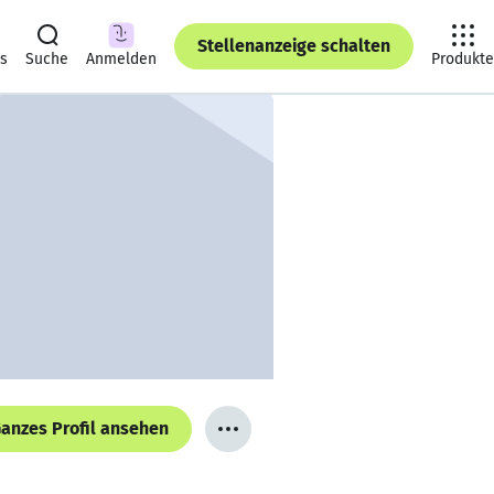
Stellenanzeige schalten
ts
Suche
Anmelden
Produkte
anzes Profil ansehen