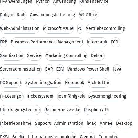
IT-Anwendungen
Python
Anwendung
Kundenservice
Ruby on Rails
Anwendungsbetreuung
MS Office
Web-Administration
Microsoft Azure
PC
Vertriebscontrolling
ERP
Business-Performance-Management
Informatik
ECDL
Sanitization
Service
Marketing Controlling
Debian
Serveradministration
SAP
EDV
Windows Power Shell
Java
PC Support
Systemintegration
Notebook
Architektur
IT-Lösungen
Ticketsystem
Teamfähigkeit
Systemengineering
Übertragungstechnik
Rechnernetzwerke
Raspberry Pi
Inbetriebnahme
Support
Administration
iMac
Armee
Desktop
PKW
Bugfix
Informationstechnologie
Algebra
Computer