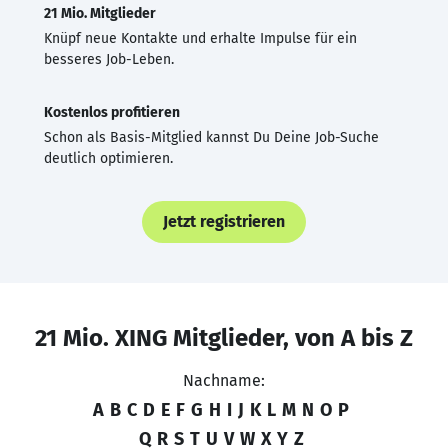
21 Mio. Mitglieder
Knüpf neue Kontakte und erhalte Impulse für ein
besseres Job-Leben.
Kostenlos profitieren
Schon als Basis-Mitglied kannst Du Deine Job-Suche
deutlich optimieren.
Jetzt registrieren
21 Mio. XING Mitglieder, von A bis Z
Nachname:
A
B
C
D
E
F
G
H
I
J
K
L
M
N
O
P
Q
R
S
T
U
V
W
X
Y
Z