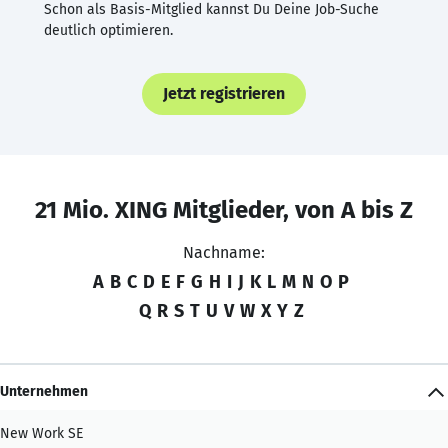
Schon als Basis-Mitglied kannst Du Deine Job-Suche
deutlich optimieren.
Jetzt registrieren
21 Mio. XING Mitglieder, von A bis Z
Nachname:
A
B
C
D
E
F
G
H
I
J
K
L
M
N
O
P
Q
R
S
T
U
V
W
X
Y
Z
Unternehmen
New Work SE