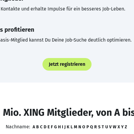
Kontakte und erhalte Impulse für ein besseres Job-Leben.
s profitieren
asis-Mitglied kannst Du Deine Job-Suche deutlich optimieren.
Jetzt registrieren
 Mio. XING Mitglieder, von A bi
Nachname:
A
B
C
D
E
F
G
H
I
J
K
L
M
N
O
P
Q
R
S
T
U
V
W
X
Y
Z