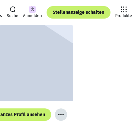
Stellenanzeige schalten
ts
Suche
Anmelden
Produkte
anzes Profil ansehen