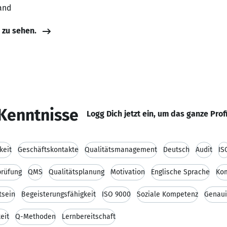
and
e zu sehen.
Kenntnisse
Logg Dich jetzt ein, um das ganze Prof
keit
Geschäftskontakte
Qualitätsmanagement
Deutsch
Audit
IS
prüfung
QMS
Qualitätsplanung
Motivation
Englische Sprache
Kom
tsein
Begeisterungsfähigkeit
ISO 9000
Soziale Kompetenz
Genaui
eit
Q-Methoden
Lernbereitschaft