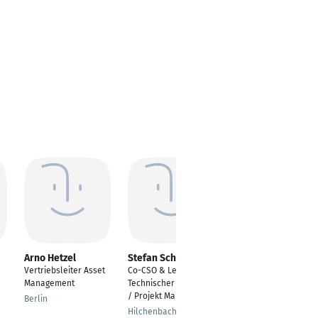
Arno Hetzel
Stefan Schneider
Cem Dinçer
Vertriebsleiter Asset
Co-CSO & Leiter
Geschäftsführer
Management
Technischer Vertrieb
Wien
/ Projekt Management
Berlin
Hilchenbach