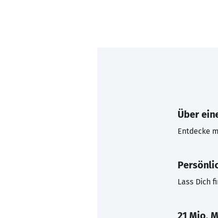
Über eine
Entdecke mi
Persönli
Lass Dich f
21 Mio. M