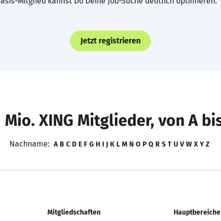
asis-Mitglied kannst Du Deine Job-Suche deutlich optimieren.
Jetzt registrieren
 Mio. XING Mitglieder, von A bi
Nachname:
A
B
C
D
E
F
G
H
I
J
K
L
M
N
O
P
Q
R
S
T
U
V
W
X
Y
Z
Mitgliedschaften
Hauptbereiche