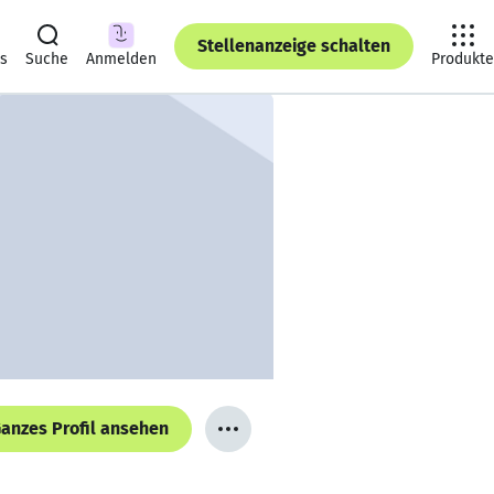
Stellenanzeige schalten
ts
Suche
Anmelden
Produkte
anzes Profil ansehen