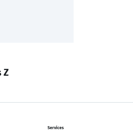
s Z
Services