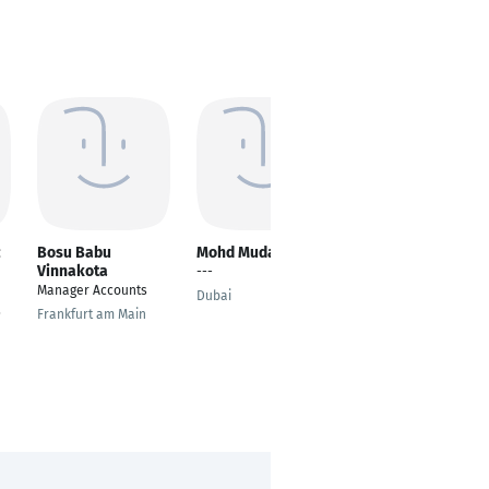
c
Bosu Babu
Mohd Mudassir
Aamir Rohail
Vinnakota
---
Supply Chain
Manager Accounts
Specialist
Dubai
s
Frankfurt am Main
Faisalabad