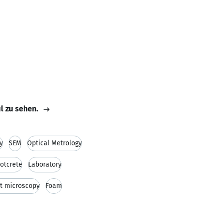
il zu sehen.
y
SEM
Optical Metrology
otcrete
Laboratory
ht microscopy
Foam