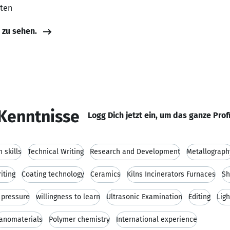
aten
e zu sehen.
Kenntnisse
Logg Dich jetzt ein, um das ganze Prof
 skills
Technical Writing
Research and Development
Metallograph
iting
Coating technology
Ceramics
Kilns Incinerators Furnaces
Sh
r pressure
willingness to learn
Ultrasonic Examination
Editing
Lig
anomaterials
Polymer chemistry
International experience