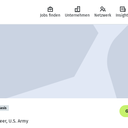
Jobs finden
Unternehmen
Netzwerk
Insigh
asis
G
eer, U.S. Army