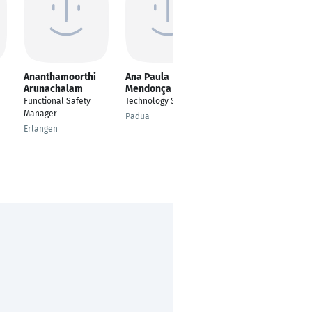
Ananthamoorthi
Ana Paula
Sandra Enn
Arunachalam
Mendonça
Bahinting
Functional Safety
Technology Specialist
VIRTUAL
Manager
ADMINISTRATIVE
Padua
ASSISTANT
Erlangen
Munich