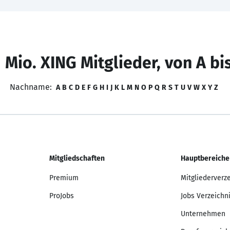
 Mio. XING Mitglieder, von A bi
Nachname:
A
B
C
D
E
F
G
H
I
J
K
L
M
N
O
P
Q
R
S
T
U
V
W
X
Y
Z
Mitgliedschaften
Hauptbereiche
Premium
Mitgliederverz
ProJobs
Jobs Verzeichn
Unternehmen