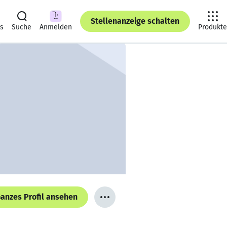
Stellenanzeige schalten
ts
Suche
Anmelden
Produkte
anzes Profil ansehen