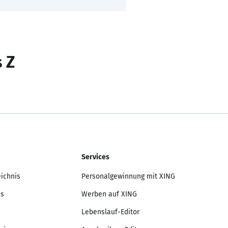
s Z
Services
eichnis
Personalgewinnung mit XING
is
Werben auf XING
Lebenslauf-Editor