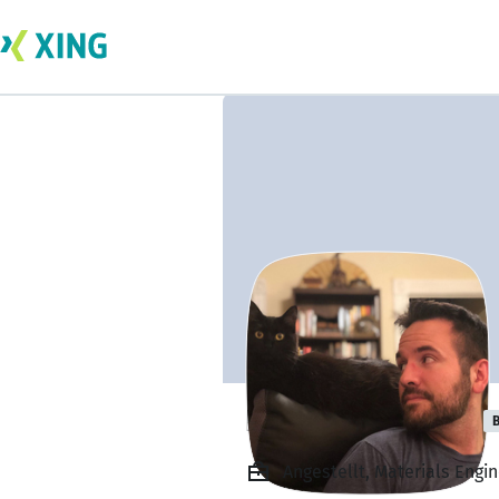
Bryan Whitmore
B
Angestellt, Materials Engin