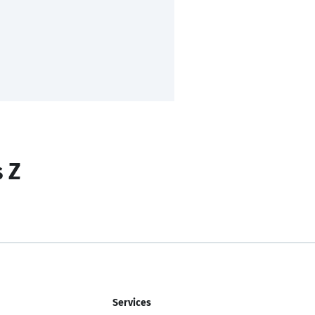
s Z
Services