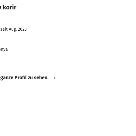
 korir
seit Aug. 2023
t
enya
 ganze Profil zu sehen.