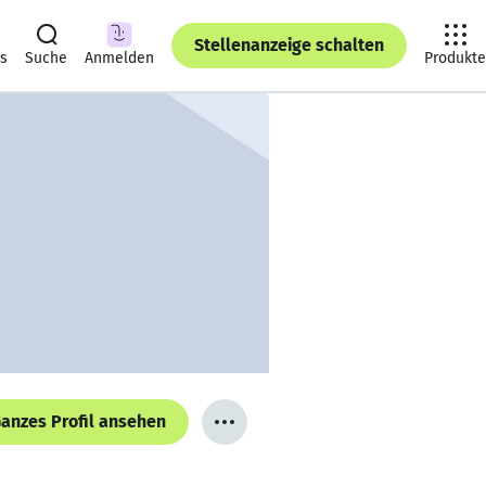
Stellenanzeige schalten
ts
Suche
Anmelden
Produkte
anzes Profil ansehen