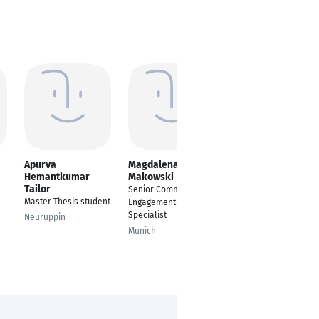
Apurva
Magdalena
Yash Shinde
Hemantkumar
Makowski
Assistant Operations
Tailor
Senior Community
Manager
Master Thesis student
Engagement
Elmshorn
Specialist
Neuruppin
Munich