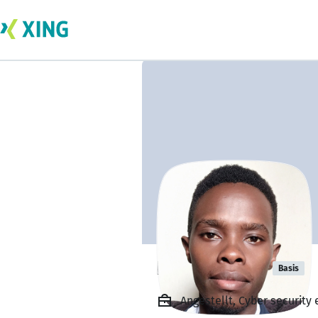
Buluny korir
Basis
Angestellt, Cyber security