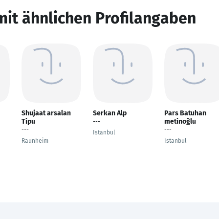
mit ähnlichen Profilangaben
Shujaat arsalan
Serkan Alp
Pars Batuhan
Tipu
metinoğlu
---
---
---
Istanbul
Raunheim
Istanbul