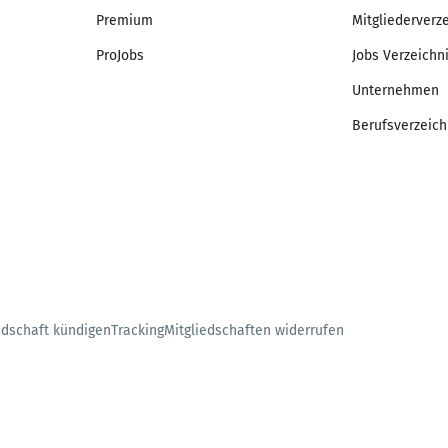
Premium
Mitgliederverz
ProJobs
Jobs Verzeichn
Unternehmen
Berufsverzeich
edschaft kündigen
Tracking
Mitgliedschaften widerrufen