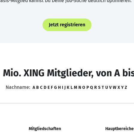
asis-Mitglied kannst Du Deine Job-Suche deutlich optimieren.
Jetzt registrieren
 Mio. XING Mitglieder, von A bi
Nachname:
A
B
C
D
E
F
G
H
I
J
K
L
M
N
O
P
Q
R
S
T
U
V
W
X
Y
Z
Mitgliedschaften
Hauptbereiche