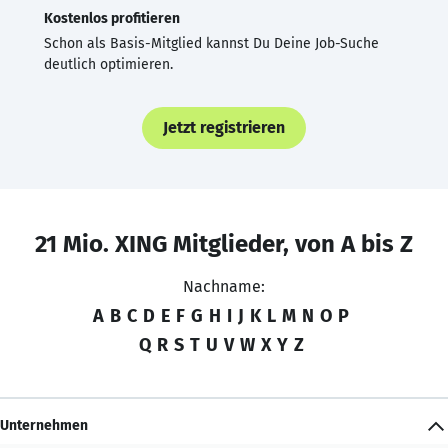
Kostenlos profitieren
Schon als Basis-Mitglied kannst Du Deine Job-Suche
deutlich optimieren.
Jetzt registrieren
21 Mio. XING Mitglieder, von A bis Z
Nachname:
A
B
C
D
E
F
G
H
I
J
K
L
M
N
O
P
Q
R
S
T
U
V
W
X
Y
Z
Unternehmen