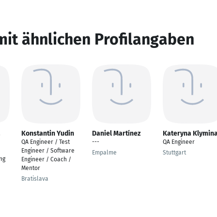
mit ähnlichen Profilangaben
a
Konstantin Yudin
Daniel Martínez
Kateryna Klymin
QA Engineer / Test
---
QA Engineer
Engineer / Software
Empalme
Stuttgart
ng
Engineer / Coach /
Mentor
Bratislava