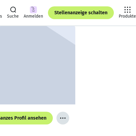
Stellenanzeige schalten
ts
Suche
Anmelden
Produkte
anzes Profil ansehen