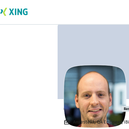
Canberk Zeytin
Bas
Angestellt, QA Engineer, I