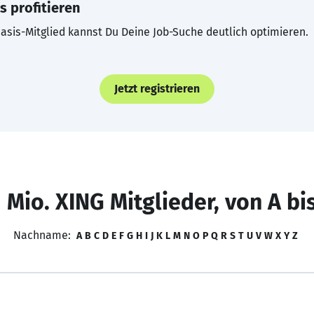
s profitieren
asis-Mitglied kannst Du Deine Job-Suche deutlich optimieren.
Jetzt registrieren
 Mio. XING Mitglieder, von A bi
Nachname:
A
B
C
D
E
F
G
H
I
J
K
L
M
N
O
P
Q
R
S
T
U
V
W
X
Y
Z