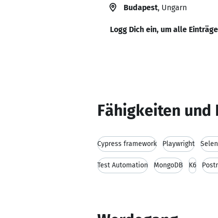
Budapest
, Ungarn
Logg Dich ein, um alle Einträg
Fähigkeiten und 
Cypress framework
Playwright
Sele
Test Automation
MongoDB
K6
Post