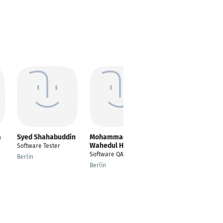
a
Syed Shahabuddin
Mohammad
Alena
Wahedul Haque
Luchkovskaya
Software Tester
Software QA Engineer
Validation Engineer
Berlin
Berlin
Wrocław