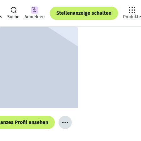
Stellenanzeige schalten
ts
Suche
Anmelden
Produkte
anzes Profil ansehen