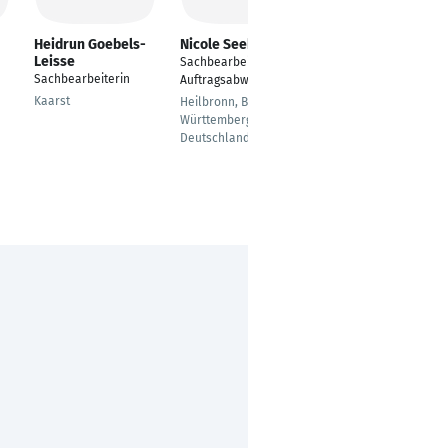
Heidrun Goebels-
Nicole Seebold
Manuela Schwarz
Leisse
Sachbearbeiterin
Sachbearbeiterin
Sachbearbeiterin
Auftragsabwicklung
Warenwirtschaft,
Warendisposition
Kaarst
Heilbronn, Baden-
Württemberg,
Mutterstadt,
Deutschland
Rheinland-Pfalz,
Deutschland