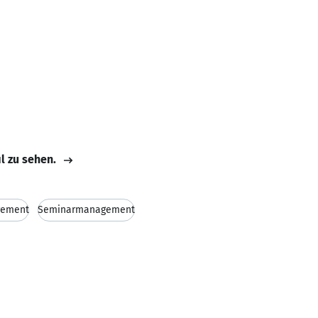
il zu sehen.
gement
Seminarmanagement