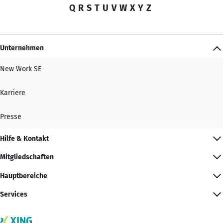
Q
R
S
T
U
V
W
X
Y
Z
Unternehmen
New Work SE
Karriere
Presse
Hilfe & Kontakt
Mitgliedschaften
Hauptbereiche
Services