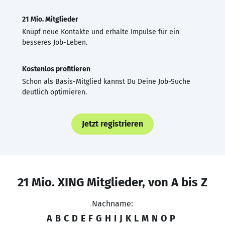
21 Mio. Mitglieder
Knüpf neue Kontakte und erhalte Impulse für ein
besseres Job-Leben.
Kostenlos profitieren
Schon als Basis-Mitglied kannst Du Deine Job-Suche
deutlich optimieren.
Jetzt registrieren
21 Mio. XING Mitglieder, von A bis Z
Nachname:
A
B
C
D
E
F
G
H
I
J
K
L
M
N
O
P