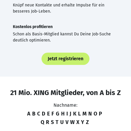
Knüpf neue Kontakte und erhalte Impulse für ein
besseres Job-Leben.
Kostenlos profitieren
Schon als Basis-Mitglied kannst Du Deine Job-Suche
deutlich optimieren.
Jetzt registrieren
21 Mio. XING Mitglieder, von A bis Z
Nachname:
A
B
C
D
E
F
G
H
I
J
K
L
M
N
O
P
Q
R
S
T
U
V
W
X
Y
Z