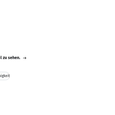
il zu sehen.
igkeit