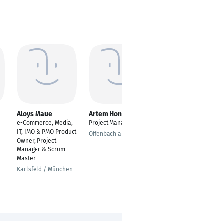
Aloys Maue
Artem Honcharuk
Arinola Odetunde
e-Commerce, Media,
Project Manager
---
IT, IMO & PMO Product
Offenbach am Main
Houston
Owner, Project
Manager & Scrum
Master
Karlsfeld / München