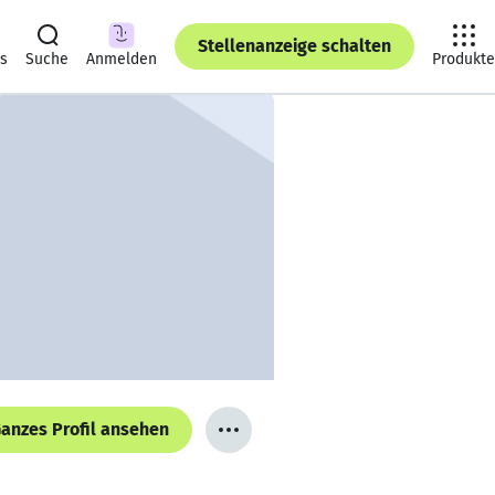
Stellenanzeige schalten
ts
Suche
Anmelden
Produkte
anzes Profil ansehen