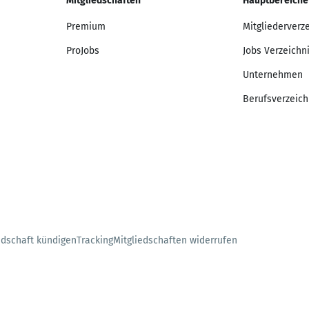
Mitgliedschaften
Hauptbereiche
Premium
Mitgliederverz
ProJobs
Jobs Verzeichn
Unternehmen
Berufsverzeich
edschaft kündigen
Tracking
Mitgliedschaften widerrufen