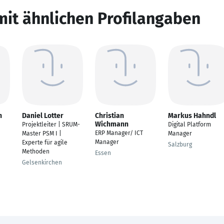
mit ähnlichen Profilangaben
n
Daniel Lotter
Christian
Markus Hahndl
Wichmann
Projektleiter | SRUM-
Digital Platform
ERP Manager/ ICT
Master PSM I |
Manager
Manager
Experte für agile
Salzburg
Methoden
Essen
Gelsenkirchen