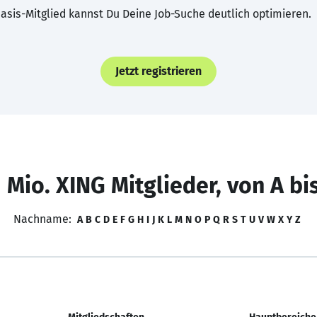
asis-Mitglied kannst Du Deine Job-Suche deutlich optimieren.
Jetzt registrieren
 Mio. XING Mitglieder, von A bi
Nachname:
A
B
C
D
E
F
G
H
I
J
K
L
M
N
O
P
Q
R
S
T
U
V
W
X
Y
Z