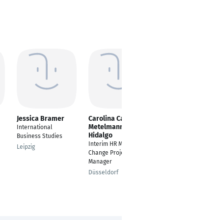
Jessica Bramer
Carolina California
Benjamin Thämlitz
Metelmann
International
Geschäftsführer
Hidalgo
Business Studies
Human Resources /
Interim HR Manager &
Arbeitsdirektor
Leipzig
Change Project
Radolfzell am
Manager
Bodensee
Düsseldorf