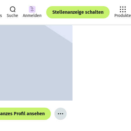
Stellenanzeige schalten
ts
Suche
Anmelden
Produkte
anzes Profil ansehen