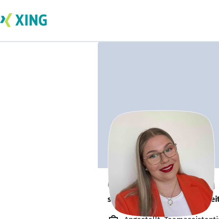
Celine Taubmann
schreibt an der Abschlussarbei