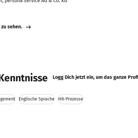
n, persona service AG & Co. KG
e zu sehen.
Kenntnisse
Logg Dich jetzt ein, um das ganze Prof
agement
Englische Sprache
HR-Prozesse