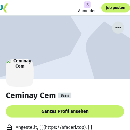
Job posten
Anmelden
Ceminay Cem
Basis
Ganzes Profil ansehen
Angestellt, [ ](https://afaceri.top), [ ]