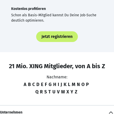
Kostenlos profitieren
Schon als Basis-Mitglied kannst Du Deine Job-Suche
deutlich optimieren.
Jetzt registrieren
21 Mio. XING Mitglieder, von A bis Z
Nachname:
A
B
C
D
E
F
G
H
I
J
K
L
M
N
O
P
Q
R
S
T
U
V
W
X
Y
Z
Unternehmen