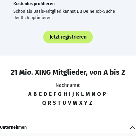
Kostenlos profitieren
Schon als Basis-Mitglied kannst Du Deine Job-Suche
deutlich optimieren.
Jetzt registrieren
21 Mio. XING Mitglieder, von A bis Z
Nachname:
A
B
C
D
E
F
G
H
I
J
K
L
M
N
O
P
Q
R
S
T
U
V
W
X
Y
Z
Unternehmen