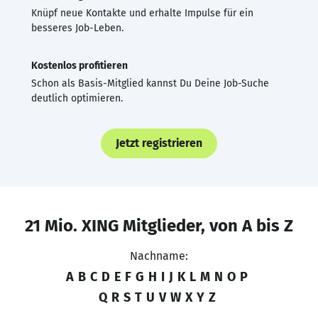
Knüpf neue Kontakte und erhalte Impulse für ein
besseres Job-Leben.
Kostenlos profitieren
Schon als Basis-Mitglied kannst Du Deine Job-Suche
deutlich optimieren.
Jetzt registrieren
21 Mio. XING Mitglieder, von A bis Z
Nachname:
A
B
C
D
E
F
G
H
I
J
K
L
M
N
O
P
Q
R
S
T
U
V
W
X
Y
Z