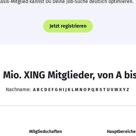
asis-Mitglied kannst Du Deine Job-Suche deutlich optimieren.
Jetzt registrieren
 Mio. XING Mitglieder, von A bi
Nachname:
A
B
C
D
E
F
G
H
I
J
K
L
M
N
O
P
Q
R
S
T
U
V
W
X
Y
Z
Mitgliedschaften
Hauptbereiche