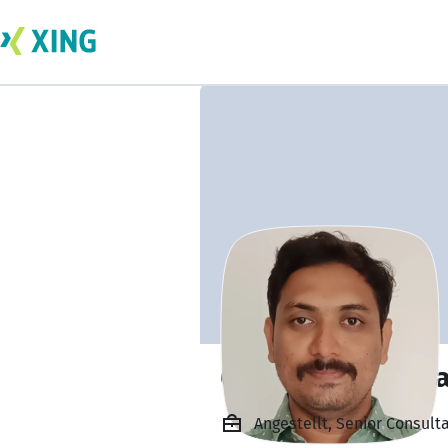
Chandrashekar Pa
Angestellt, Senior Consult