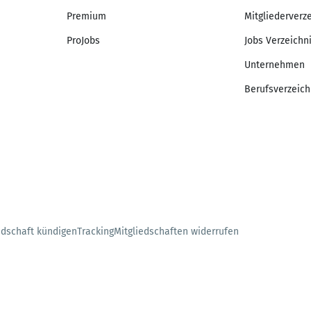
Premium
Mitgliederverz
ProJobs
Jobs Verzeichn
Unternehmen
Berufsverzeich
edschaft kündigen
Tracking
Mitgliedschaften widerrufen