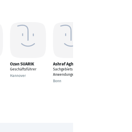
Ozan SUARIK
Ashraf Agha
Amar Singh
Geschäftsführer
Sachgebietsleiter SAP
Application
Anwendungen
Operations Engineer
Hannover
Bonn
Leverkusen