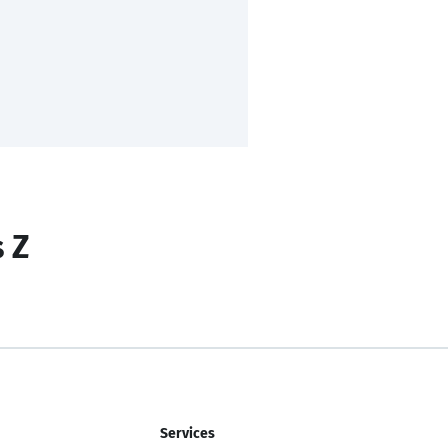
s Z
Services