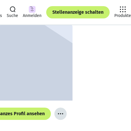
Stellenanzeige schalten
ts
Suche
Anmelden
Produkte
anzes Profil ansehen