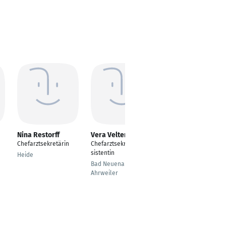
Nina Restorff
Vera Velten
Aenne Haupt
Chefarztsekretärin
Chefarztsekretärin/As
Chefarztsekretärin
sistentin
Heide
Dresden
Bad Neuenahr-
Ahrweiler