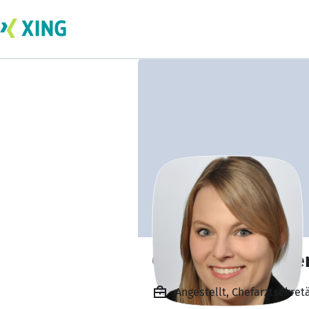
Chantal Schneide
Angestellt, Chefarztsekret