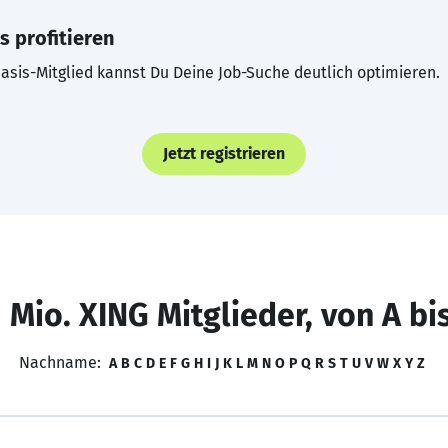
s profitieren
asis-Mitglied kannst Du Deine Job-Suche deutlich optimieren.
Jetzt registrieren
 Mio. XING Mitglieder, von A bi
Nachname:
A
B
C
D
E
F
G
H
I
J
K
L
M
N
O
P
Q
R
S
T
U
V
W
X
Y
Z