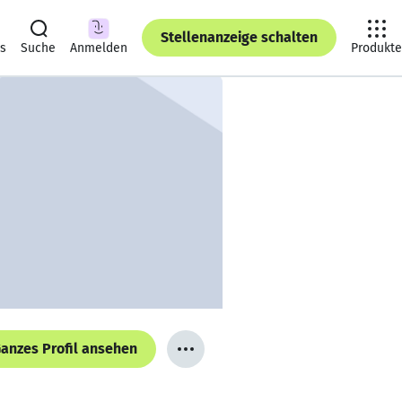
Stellenanzeige schalten
ts
Suche
Anmelden
Produkte
anzes Profil ansehen