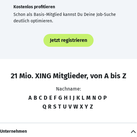
Kostenlos profitieren
Schon als Basis-Mitglied kannst Du Deine Job-Suche
deutlich optimieren.
Jetzt registrieren
21 Mio. XING Mitglieder, von A bis Z
Nachname:
A
B
C
D
E
F
G
H
I
J
K
L
M
N
O
P
Q
R
S
T
U
V
W
X
Y
Z
Unternehmen